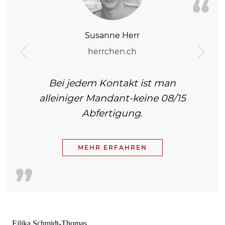
Susanne Herr
Edmund S.
herrchen.ch
Previous
Next
Insgesamt zeichnet sich die Kanzlei
durch Zuverlässigkeit bei Kompetenz und
Bei jedem Kontakt ist man
Empathie aus.
alleiniger Mandant-keine 08/15
Abfertigung.
MEHR ERFAHREN
MEHR ERFAHREN
Eilika Schmidt-Thomas